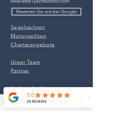
www.elbe1yachtkontor.com
Bewerten Sie uns bei Google
Segelyachten
Motoryachten
Charterangebote
Unser Team
Partner
Yachtverkauf
Sea Independent
Phone
Email
Whatsapp
Unsere Portale