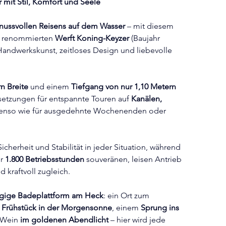
r mit Stil, Komfort und Seele
nussvollen Reisens auf dem Wasser
 – mit diesem 
 renommierten 
Werft Koning-Keyzer
 (Baujahr 
 Handwerkskunst, zeitloses Design und liebevolle 
n Breite
 und einem 
Tiefgang von nur 1,10 Metern
ssetzungen für entspannte Touren auf 
Kanälen, 
benso wie für ausgedehnte Wochenenden oder 
 Sicherheit und Stabilität in jeder Situation, während 
r 
1.800 Betriebsstunden
 souveränen, leisen Antrieb 
nd kraftvoll zugleich.
gige Badeplattform am Heck
: ein Ort zum 
 
Frühstück in der Morgensonne
, einem 
Sprung ins 
 Wein 
im goldenen Abendlicht
 – hier wird jede 