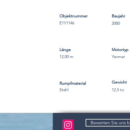
Objektnummer
Baujahr
E1Y1146
2000
Länge
Motortyp
12,00 m
Yanmar
Gewicht
Rumpfmaterial
Stahl
12,5 to
Bewerten Sie uns 