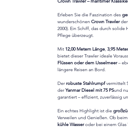
Crown Trawler – maritimer Klassike
Erleben Sie die Faszination des 
ge
wunderschönen 
Crown Trawler 
der
2000). Ein Schiff, das durch solide
Pflege überzeugt.
Mit 
12,00 Metern Länge
, 
3,95 Meter
bietet dieser Trawler ideale Vorau
Flüssen oder dem IJsselmeer
 – e
längere Reisen an Bord.
Der 
robuste Stahlrumpf
 vermittelt
der 
Yanmar Diesel mit 75 PS
und nu
garantiert – effizient, zuverlässig u
Ein echtes Highlight ist die 
großzü
Verweilen und Genießen. Ob beim
kühle Wasser
 oder bei einem Glas