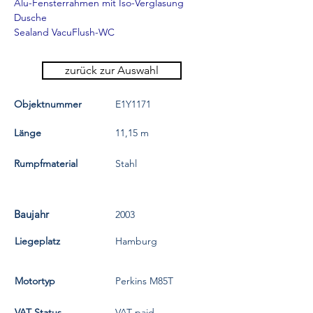
Alu-Fensterrahmen mit Iso-Verglasung
Dusche
Sealand VacuFlush-WC
zurück zur Auswahl
Objektnummer
E1Y1171
Länge
11,15 m
Rumpfmaterial
Stahl
Baujahr
2003
Liegeplatz
Hamburg
Motortyp
Perkins M85T
VAT Status
VAT paid