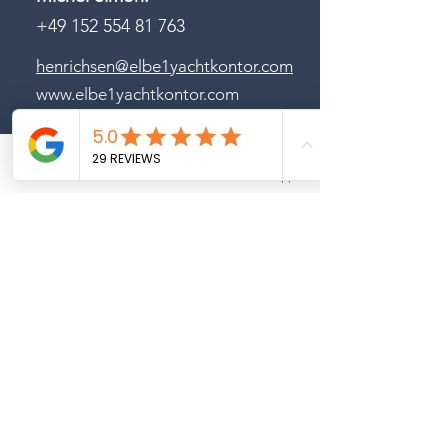
+49 152 554 81 763
henrichsen@elbe1yachtkontor.com
www.elbe1yachtkontor.com
Bewerten Sie uns bei Google
Phone
Email
Whatsapp
Segelyachten
Motoryachten
Charterangebote
Unser Team
Partner
Yachtverkauf
Sea Independent