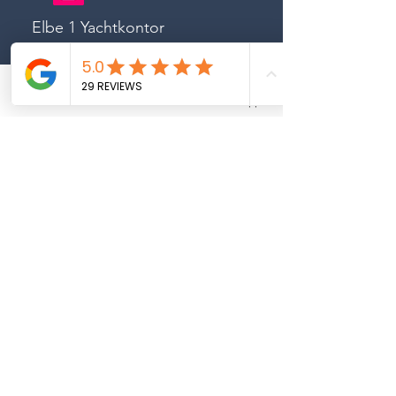
Elbe 1 Yachtkontor
Phone
Email
Whatsapp
Zentrale:
+49 40 24 18 14 13
Birgit Henrichsen:
+49 172 415 29 63
Michel Simon:
+49 152 554 81 763
henrichsen@elbe1yachtkontor.com
www.elbe1yachtkontor.com
Bewerten Sie uns bei Google