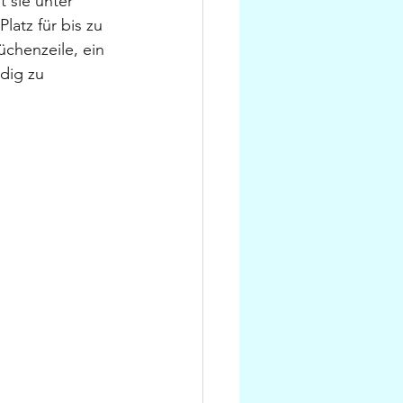
 sie unter 
atz für bis zu 
chenzeile, ein 
dig zu 
 