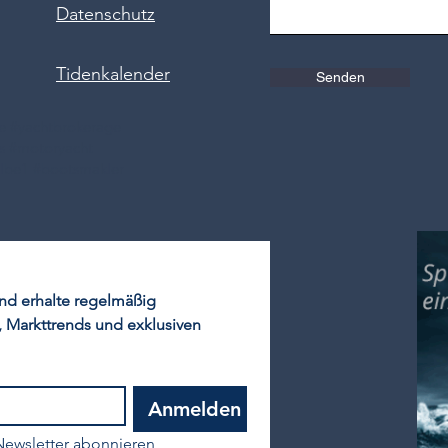
Datenschutz
Tidenkalender
Senden
ge #yachtbrokerage
ts #motoryacht
elbe1 #bootsmakler
d erhalte regelmäßig 
 Markttrends und exklusiven 
Anmelden
ewsletter abonnieren