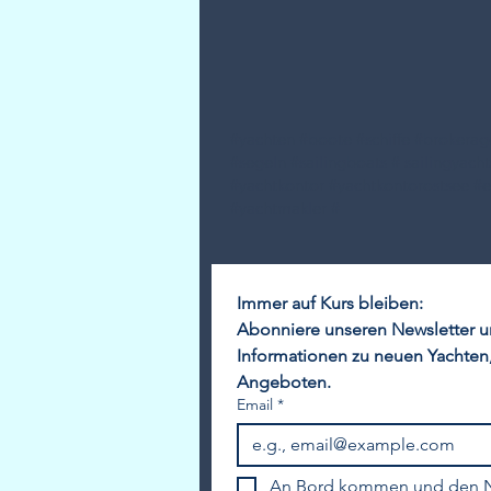
#yachten #boote #schiffe #brokera
#segeln #sailingboats # sailingyach
#yachtkontor #yachtkontorostsee #
#yachtmakler #
Immer auf Kurs bleiben:
Abonniere unseren Newsletter un
Informationen zu neuen Yachten,
Angeboten.
Email
*
An Bord kommen und den N