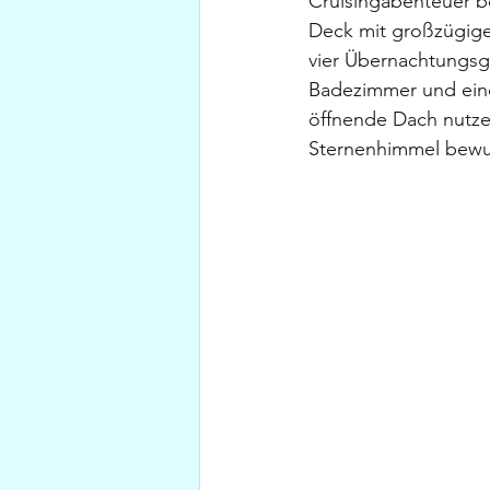
Cruisingabenteuer be
Deck mit großzügigem
vier Übernachtungsgä
Badezimmer und eine
öffnende Dach nutze
Sternenhimmel bewu