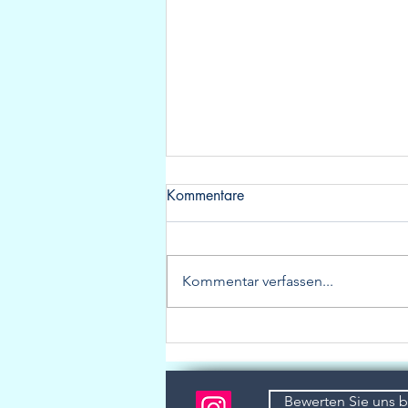
Kommentare
Kommentar verfassen...
Nimbus Carisma 4004
Flybridge – skandinavische
Qualität zum Genießen!
Bewerten Sie uns 