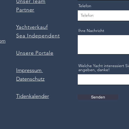
Unser Team
Telefon
Partner
Yachtverkauf
Ihre Nachricht
Sea Independent
com
Unsere Portale
Welche Yacht interessiert Si
Impressum
angeben, danke!
Datenschutz
Tidenkalender
Senden
ge #yachtbrokerage
ts #motoryacht
elbe1 #bootsmakler