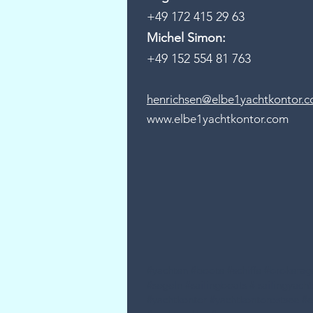
+49 172 415 29 63
Michel Simon:
+49 152 554 81 763
henrichsen@elbe1yachtkontor.
www.elbe1yachtkontor.com
#yachten #boote #schiffe #brokera
#segeln #sailingboats # sailingyach
#yachtkontor #yachtkontorostsee #