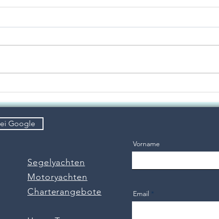
Neu
Nimbus Carisma 4004
Flybridge – skandinavische
Qualität zum Genießen!
bei Google
Vorname
Segelyachten
Motoryachten
Charterangebote
Email