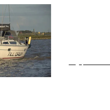
SUN ODYSSEY 3
Baujahr: 19
Material: G
Länge: 10,
Motor: Yan
Leistung: 1 x
Liegeplatz: Nor
Angebotspreis: 