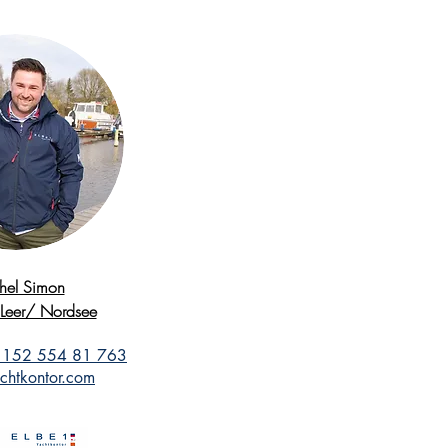
hel Simon
 Leer/ Nordsee
) 152 554 81 763
chtkontor.com