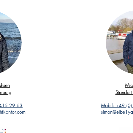
ichsen
Mic
amburg
Standort
 415 29 63
Mobil: +49 (0
htkontor.com
simon@elbe1ya