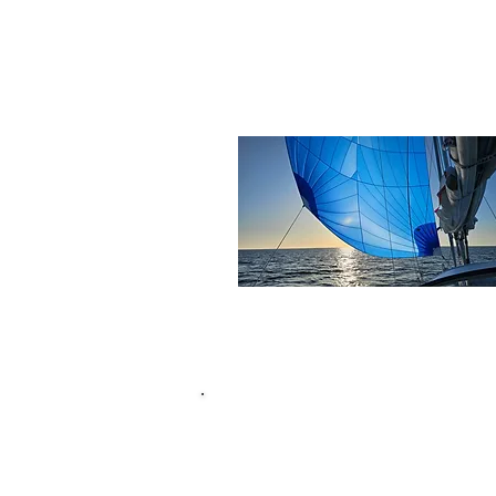
Angebote Segelyachten
UNSERE YACHT D