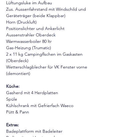
Lüftungsluke im Aufbau
Zus. Aussenfahrstand mit Windschild und 
Geräteträger (beide Klappbar)
Horn (Druckluft)
Positionslichter und Ankerlicht
Aussenstrahler Oberdeck
Warmwasserboiler 80 ltr
Gas-Heizung (Trumatic)
2 x 11 kg Campingflschen im Gaskasten 
(Oberdeck)
Wetterschlagblecher für VK Fenster vorne 
(demontiert)
Küche:
Gasherd mit 4 Herdplatten
Spüle
Kühlschrank mit Gefrierfach Waeco
Pütt & Pann
Extras:
Badeplattform mit Badeleiter