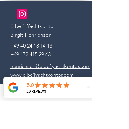
Elbe 1 Yachtkontor
Birgit Henrichsen
+49 40 24 18 14 13
+49 172 415 29 63
henrichsen@elbe1yachtkontor.com
www.elbe1yachtkontor.com
Please rate us on Google
Phone
Email
Whatsapp
Sailing yachts
Motor yachts
Meet our team