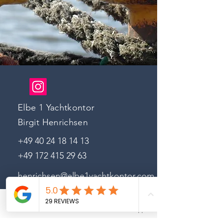
Elbe 1 Yachtkontor
Birgit Henrichsen
+49 40 24 18 14 13
+49 172 415 29 63
henrichsen@elbe1yachtkontor.com
www.elbe1yachtkontor.com
Please rate us on Google
Phone
Email
Whatsapp