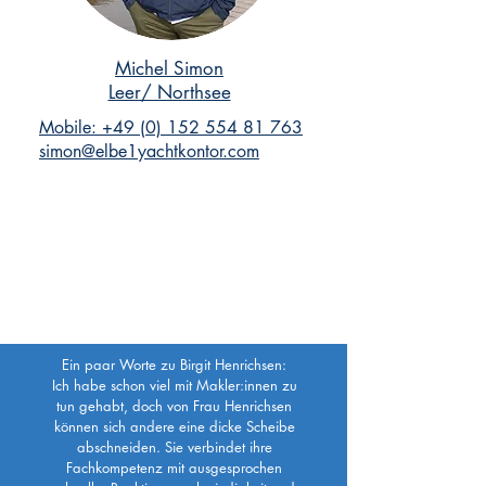
Michel Simon
Leer/ Northsee
Mobile: +49 (0) 152 554 81 763
simon@elbe1yachtkontor.com
Ein paar Worte zu Birgit Henrichsen:
Ich habe schon viel mit Makler:innen zu
tun gehabt, doch von Frau Henrichsen
können sich andere eine dicke Scheibe
abschneiden. Sie verbindet ihre
Fachkompetenz mit ausgesprochen