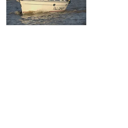
SUN ODYSSEY 33
Länge: 10,30 m
Material: GRP
Engine: Yanmar 3GM30
1 x 27 PS
Lying: Northern Germany
Askingprice: EUR 47,000,-